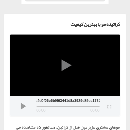
کراتینه مو با بهترین کیفیت
17cc4d0f06e6b9f63441d8a3929d85cc17371699-480p__42
00:00
00:00
موهای مشتری عزیزمون قبل از کراتین، همانطور که مشاهده می